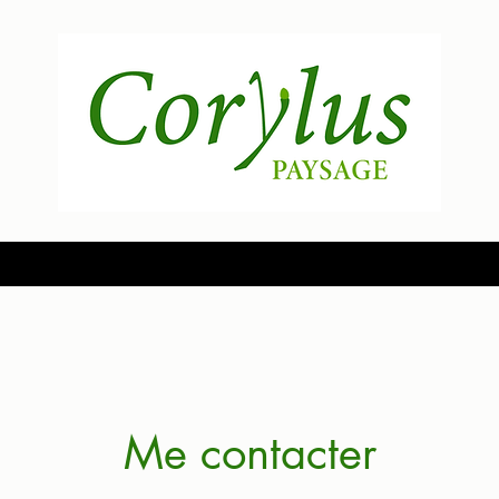
cueil
Prestations
Votre jardinier
Corylus ?
Structure et tarifs
Cont
Me contacter