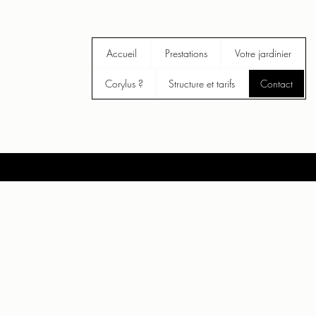
Accueil
Prestations
Votre jardinier
Corylus ?
Structure et tarifs
Contact
act